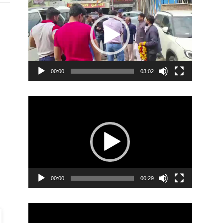
Player
00:00
03:02
Video
Player
00:00
00:29
Video
Player