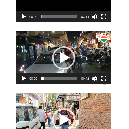
00:00
03:14
Video
Player
00:00
00:42
Video
Player