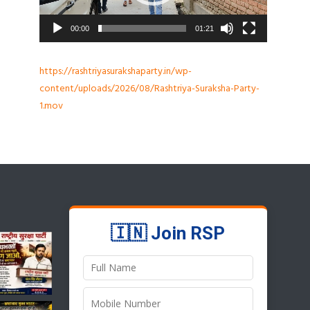
00:00
01:21
https://rashtriyasurakshaparty.in/wp-
content/uploads/2026/08/Rashtriya-Suraksha-Party-
1.mov
🇮🇳 Join RSP