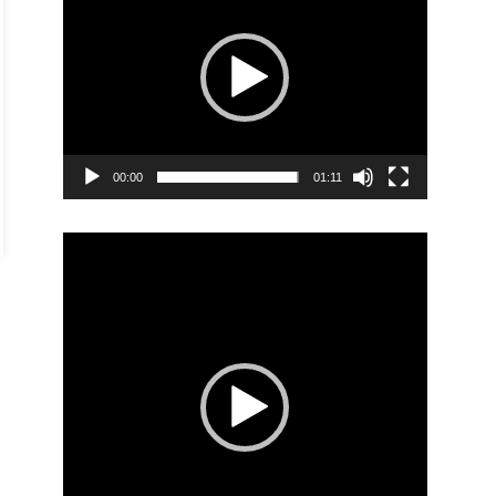
00:00
01:11
Video
Player