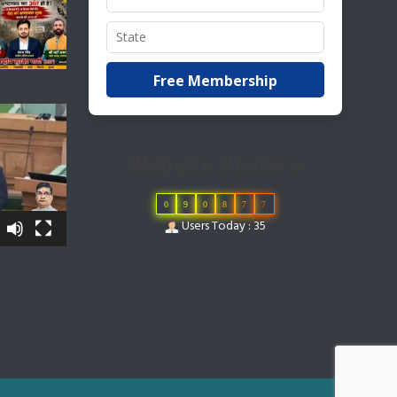
Free Membership
Website Visitors
0
9
0
8
7
7
Users Today : 35